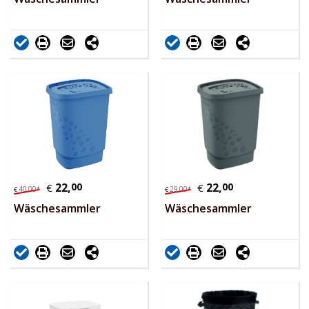
22,
00
22,
00
€
€
40,
00
*
29,
00
*
€
€
Wäschesammler
Wäschesammler