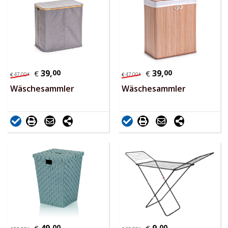
39,
00
39,
00
€
€
47,
00
*
47,
00
*
€
€
Wäschesammler
Wäschesammler
00
00