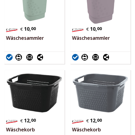
10,
00
10,
00
€
€
40,
00
*
29,
00
*
€
€
Wäschesammler
Wäschesammler
12,
00
12,
00
€
€
24,
00
*
24,
00
*
€
€
Wäschekorb
Wäschekorb