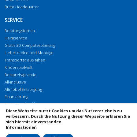
Rutar Headquarter
SERVICE
Beratungstermin
Heimservice
Gratis 3D Computerplanung
Lieferservice und Montage
Transporter ausleihen
Kinderspielwelt
Bestpreisgarantie
All-inclusive
Altmöbel Entsorgung
Finanzierung
Rutar Geschenkkarte
Diese Webseite nutzt Cookies um das Nutzererlebnis zu
Vorhangenähservice
verbessern. Durch die Nutzung dieser Webseite erklären Sie
sich hiermit einverstanden.
Informationen
© 2019 Rutar GmbH & Co KG, EISENKAPPLER STRASSE 10, 9141