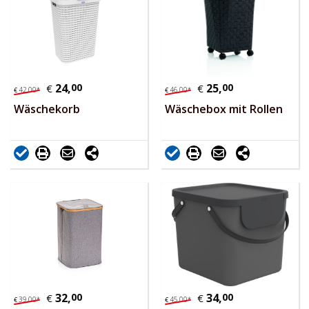
24,
00
25,
00
€
€
42,
00
*
46,
00
*
€
€
Wäschekorb
Wäschebox mit Rollen
32,
00
34,
00
€
€
39,
00
*
45,
00
*
€
€