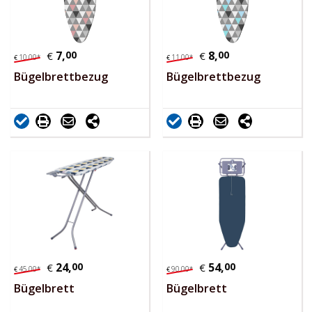
7,
00
8,
00
€
€
10,
00
*
11,
00
*
€
€
Bügelbrettbezug
Bügelbrettbezug
24,
00
54,
00
€
€
45,
00
*
90,
00
*
€
€
Bügelbrett
Bügelbrett