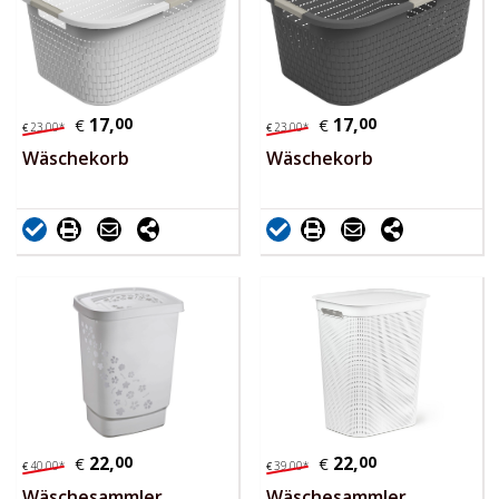
17,
00
17,
00
€
€
23,
00
*
23,
00
*
€
€
Wäschekorb
Wäschekorb
22,
00
22,
00
€
€
40,
00
*
39,
00
*
€
€
Wäschesammler
Wäschesammler