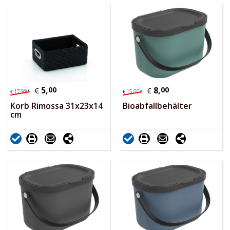
5,
00
8,
00
€
€
17,
99
*
15,
00
*
€
€
Korb Rimossa 31x23x14
Bioabfallbehälter
cm