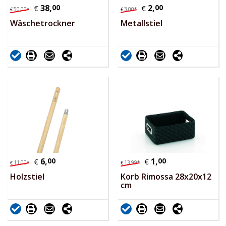
38,
00
2,
00
€
€
50,
00
*
3,
00
*
€
€
Wäschetrockner
Metallstiel
6,
00
1,
00
€
€
11,
00
*
13,
99
*
€
€
Holzstiel
Korb Rimossa 28x20x12
cm