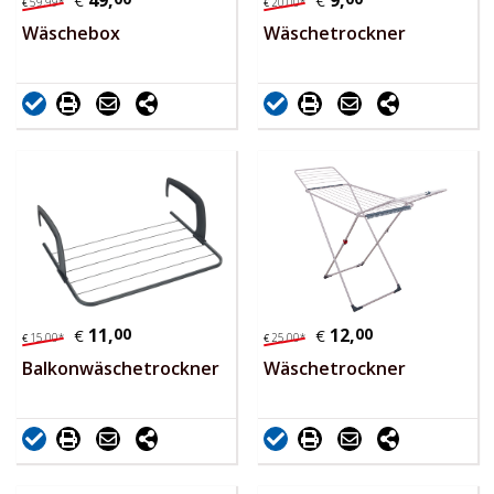
49,
9,
€
€
59,
99
*
20,
00
*
€
€
Wäschebox
Wäschetrockner
11,
00
12,
00
€
€
15,
00
*
25,
00
*
€
€
Balkonwäschetrockner
Wäschetrockner