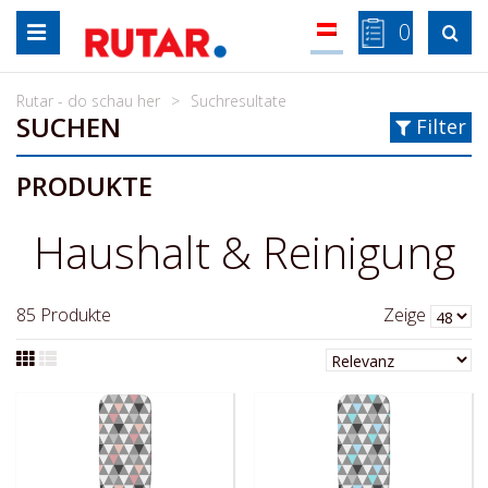
Zum
0

Inhalt
springen
Rutar - do schau her
Suchresultate
SUCHEN
Filter
PRODUKTE
Haushalt & Reinigung
85
Produkte
Zeige