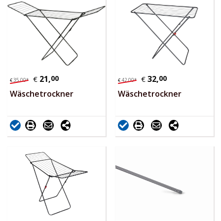
21,
00
32,
00
€
€
35,
00
*
42,
00
*
€
€
Wäschetrockner
Wäschetrockner