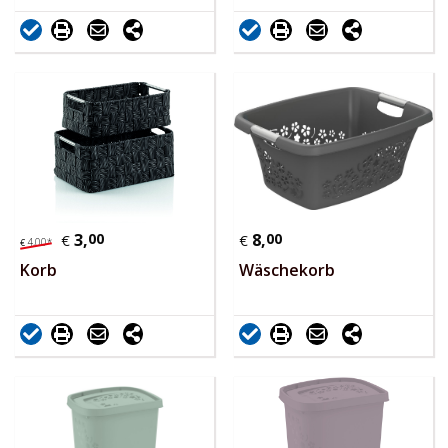
3,
00
8,
00
€
€
4,
00
*
€
Korb
Wäschekorb