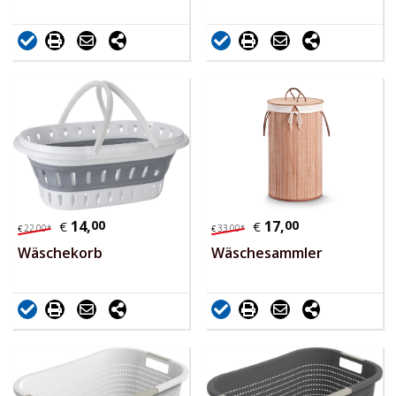
14,
00
17,
00
€
€
22,
00
*
33,
00
*
€
€
Wäschekorb
Wäschesammler