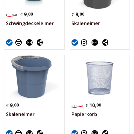
9,
00
9,
00
€
€
18,
99
*
€
Schwingdeckeleimer
Skaleneimer
9,
00
10,
00
€
€
12,
00
*
€
Skaleneimer
Papierkorb