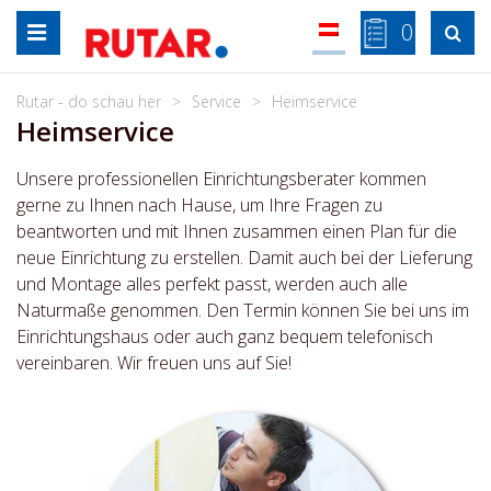
Zum
0

Inhalt
springen
Rutar - do schau her
Service
Heimservice
Heimservice
Unsere professionellen Einrichtungsberater kommen
gerne zu Ihnen nach Hause, um Ihre Fragen zu
beantworten und mit Ihnen zusammen einen Plan für die
neue Einrichtung zu erstellen. Damit auch bei der Lieferung
und Montage alles perfekt passt, werden auch alle
Naturmaße genommen. Den Termin können Sie bei uns im
Einrichtungshaus oder auch ganz bequem telefonisch
vereinbaren. Wir freuen uns auf Sie!
Zeige
grösseres
Bild