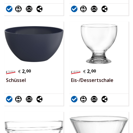
2,
00
2,
00
€
€
3,
00
*
4,
00
*
€
€
Schüssel
Eis-/Dessertschale