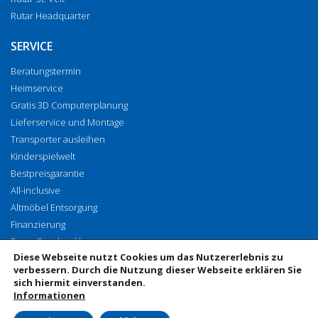
Rutar Headquarter
SERVICE
Beratungstermin
Heimservice
Gratis 3D Computerplanung
Lieferservice und Montage
Transporter ausleihen
Kinderspielwelt
Bestpreisgarantie
All-inclusive
Altmöbel Entsorgung
Finanzierung
Rutar Geschenkkarte
Diese Webseite nutzt Cookies um das Nutzererlebnis zu
Vorhangenähservice
verbessern. Durch die Nutzung dieser Webseite erklären Sie
sich hiermit einverstanden.
Informationen
© 2019 Rutar GmbH & Co KG, EISENKAPPLER STRASSE 10, 9141