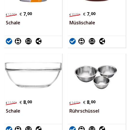
7,
00
7,
00
€
€
12,
00
*
10,
00
*
€
€
Schale
Müslischale
8,
00
8,
00
€
€
11,
00
*
14,
00
*
€
€
Schale
Rührschüssel