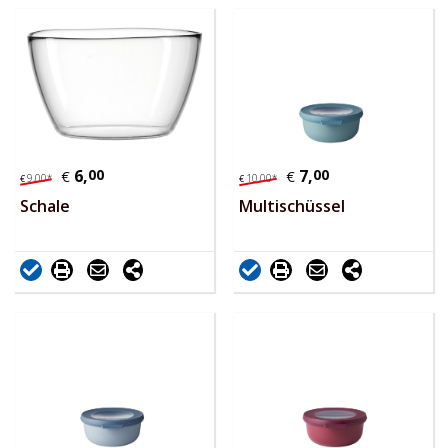
6,
00
7,
00
€
€
9,
00
*
10,
00
*
€
€
Schale
Multischüssel