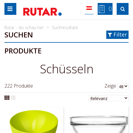
Zum
0

Inhalt
springen
Rutar - do schau her
Suchresultate
SUCHEN
Filter
PRODUKTE
Schüsseln
222
Produkte
Zeige