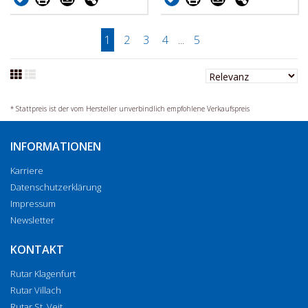
1
2
3
4
...
5
* Stattpreis ist der vom Hersteller unverbindlich empfohlene Verkaufspreis
INFORMATIONEN
Karriere
Datenschutzerklärung
Impressum
Newsletter
KONTAKT
Rutar Klagenfurt
Rutar Villach
Rutar St. Veit