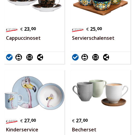
23,
00
25,
00
€
€
31,
00
*
33,
00
*
€
€
Cappuccinoset
Servierschalenset
27,
00
27,
00
€
€
44,
00
*
€
Kinderservice
Becherset