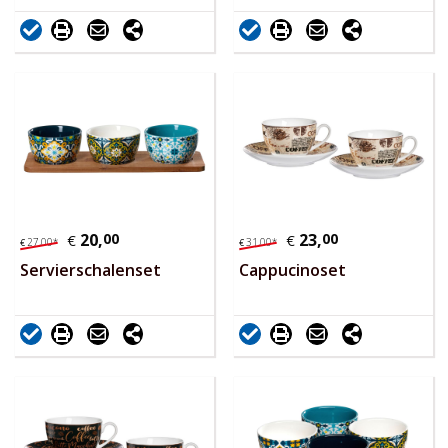
20,
00
23,
00
€
€
27,
00
*
31,
00
*
€
€
Servierschalenset
Cappucinoset