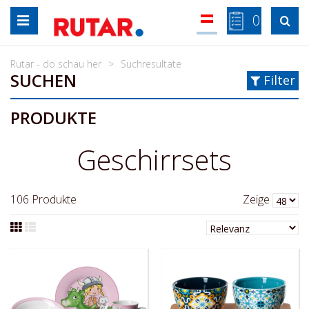
Zum
0

Inhalt
springen
Rutar - do schau her
Suchresultate
SUCHEN
Filter
PRODUKTE
Geschirrsets
106
Produkte
Zeige