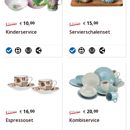
10,
00
15,
00
€
€
32,
00
*
20,
00
*
€
€
Kinderservice
Servierschalenset
16,
00
20,
00
€
€
22,
00
*
59,
00
*
€
€
Espressoset
Kombiservice