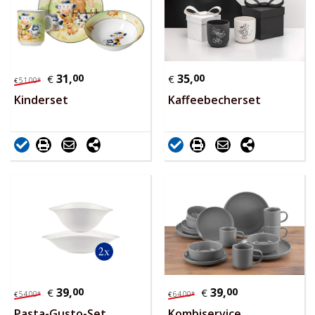
31,
00
35,
00
€
€
51,
00
*
€
Kinderset
Kaffeebecherset
39,
00
39,
00
€
€
54,
00
*
64,
00
*
€
€
Pasta-Gusto-Set
Kombiservice