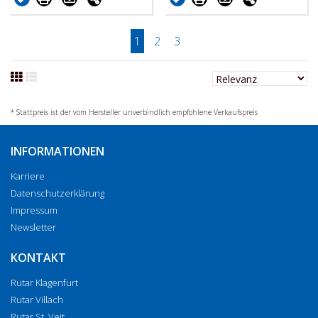
1
2
3
* Stattpreis ist der vom Hersteller unverbindlich empfohlene Verkaufspreis
INFORMATIONEN
Karriere
Datenschutzerklärung
Impressum
Newsletter
KONTAKT
Rutar Klagenfurt
Rutar Villach
Rutar St. Veit