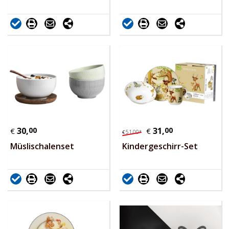
30,
00
31,
00
€
€
51,
00
*
€
Müslischalenset
Kindergeschirr-Set