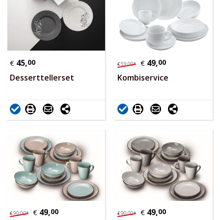
45,
00
49,
00
€
€
59,
00
*
€
Desserttellerset
Kombiservice
49,
00
49,
00
€
€
90,
00
*
90,
00
*
€
€