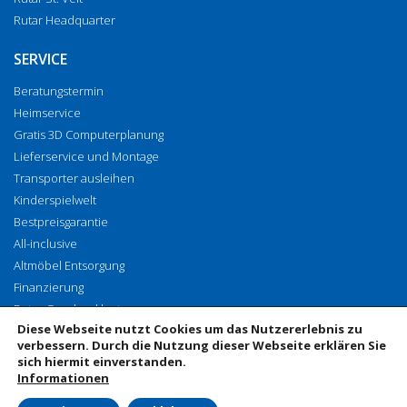
Rutar Headquarter
SERVICE
Beratungstermin
Heimservice
Gratis 3D Computerplanung
Lieferservice und Montage
Transporter ausleihen
Kinderspielwelt
Bestpreisgarantie
All-inclusive
Altmöbel Entsorgung
Finanzierung
Rutar Geschenkkarte
Diese Webseite nutzt Cookies um das Nutzererlebnis zu
Vorhangenähservice
verbessern. Durch die Nutzung dieser Webseite erklären Sie
sich hiermit einverstanden.
Informationen
© 2019 Rutar GmbH & Co KG, EISENKAPPLER STRASSE 10, 9141