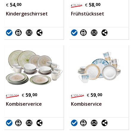
54,
00
58,
00
€
€
76,
00
*
€
Kindergeschirrset
Frühstücksset
59,
00
59,
00
€
€
139,
00
*
109,
00
*
€
€
Kombiserverice
Kombiservice