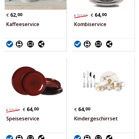
62,
00
64,
00
€
€
103,
00
*
€
Kaffeeservice
Kombiservice
64,
00
64,
00
€
€
105,
00
*
€
Speiseservice
Kindergeschirrset