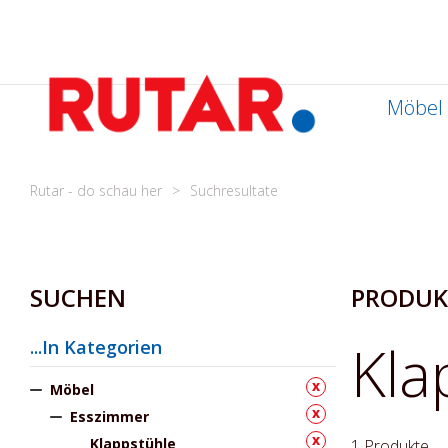
Zum
Inhalt
springen
Möbel
Rutar - do schau her
Suchresultate
SUCHEN
PRODUK
Kla
...In Kategorien
x
Möbel
x
Esszimmer
x
Klappstühle
1
Produkte