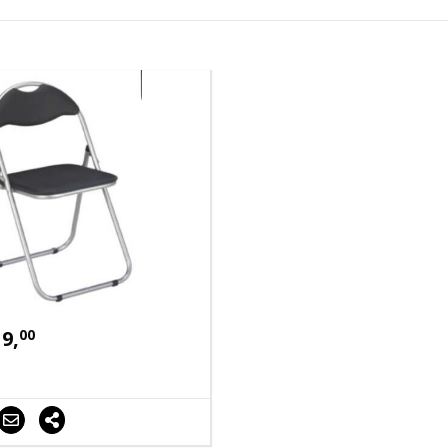
19,
00