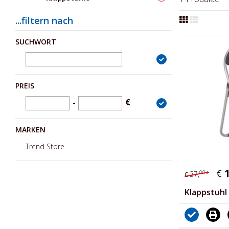
...filtern nach
SUCHWORT
PREIS
-
€
MARKEN
Trend Store
€
00
37,
*
€
Klappstuhl