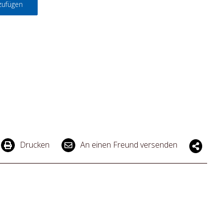
zufügen
Drucken
An einen Freund versenden