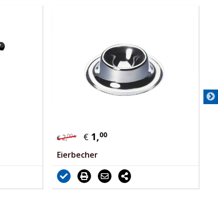
1,
00
€
00
2,
*
€
€
Eierbecher
G