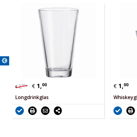
1,
00
1,
00
€
€
00
2,
*
€
Longdrinkglas
Whiskeyg