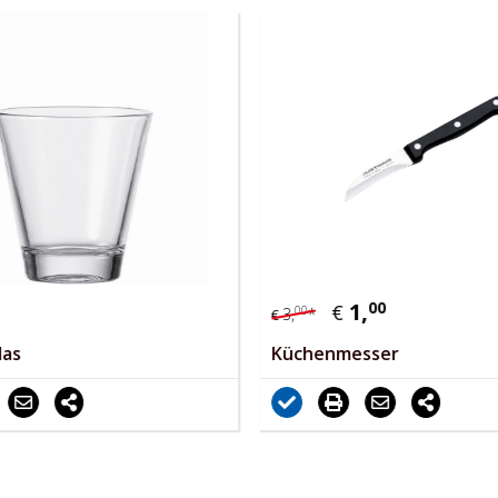
1,
00
€
00
3,
*
€
las
Küchenmesser