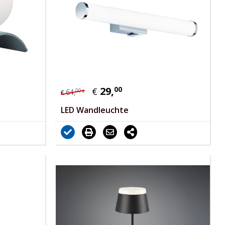
29,
00
€
00
64,
*
€
LED Wandleuchte