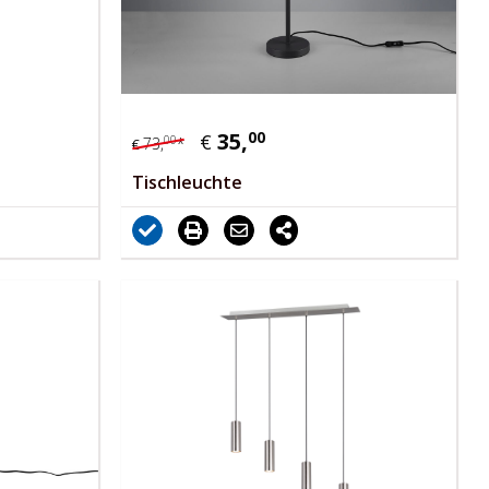
35,
00
€
00
73,
*
€
Tischleuchte