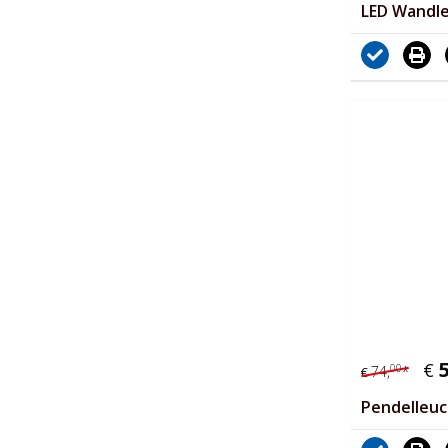
LED Wandl
€
00
74,
*
€
Pendelleu