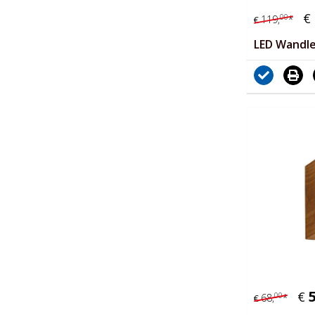
€
00
119,
*
€
LED Wandl
€
00
68,
*
€