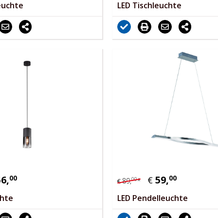
euchte
LED Tischleuchte
56,
00
59,
00
€
00
89,
*
€
chte
LED Pendelleuchte