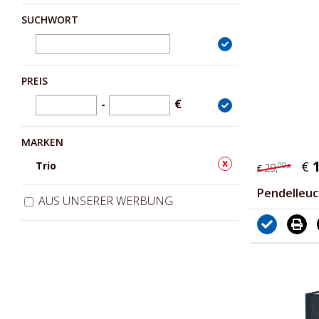
SUCHWORT
PREIS
-
€
MARKEN
x
€
Trio
00
29,
*
€
Pendelleu
AUS UNSERER WERBUNG