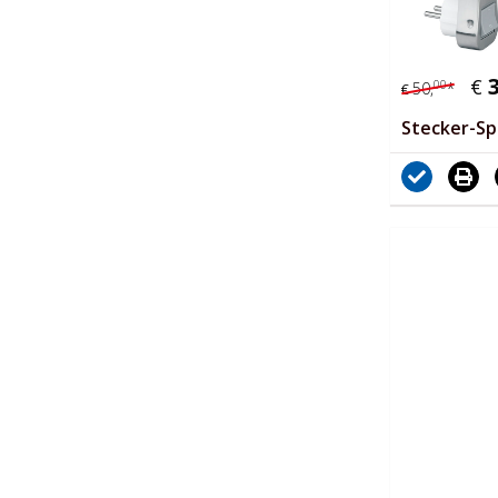
€
00
50,
*
€
Stecker-Sp