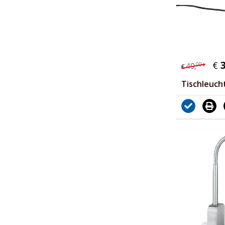
€
00
49,
*
€
Tischleuch