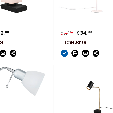
32,
00
34,
00
€
00
69,
*
€
te
Tischleuchte