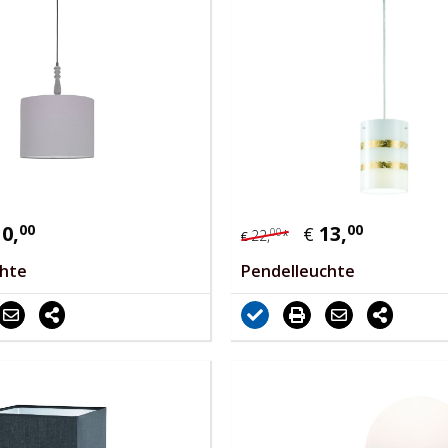
10,
00
13,
00
€
00
22,
*
€
chte
Pendelleuchte