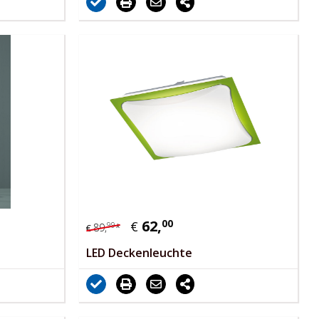
62,
00
€
99
89,
*
€
LED Deckenleuchte