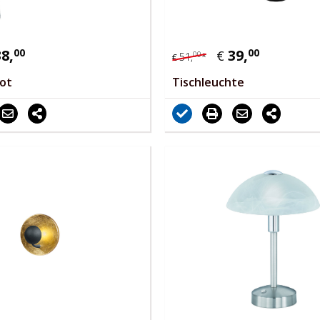
38,
00
39,
00
€
00
51,
*
€
ot
Tischleuchte