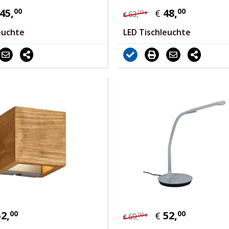
45,
00
48,
00
€
00
63,
*
€
euchte
LED Tischleuchte
52,
00
52,
00
€
00
69,
*
€