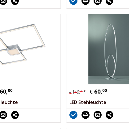
60,
00
60,
00
€
00
149,
*
€
nleuchte
LED Stehleuchte