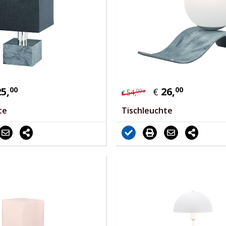
25,
00
26,
00
€
00
54,
*
€
te
Tischleuchte