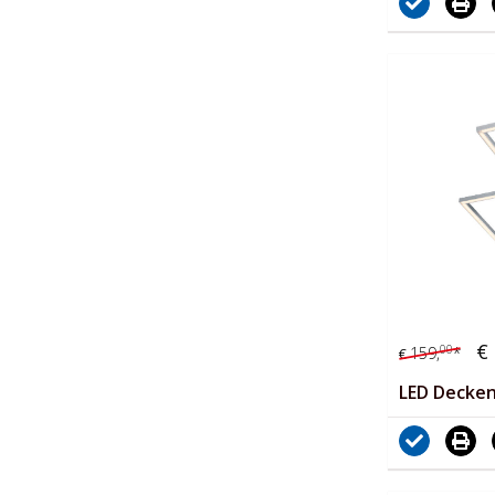
€
00
159,
*
€
LED Decke