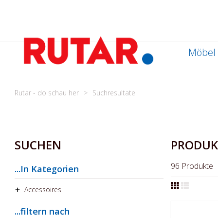
Zum
Inhalt
springen
Möbel
Rutar - do schau her
Suchresultate
SUCHEN
PRODUK
96
Produkte
...In Kategorien
Accessoires
...filtern nach