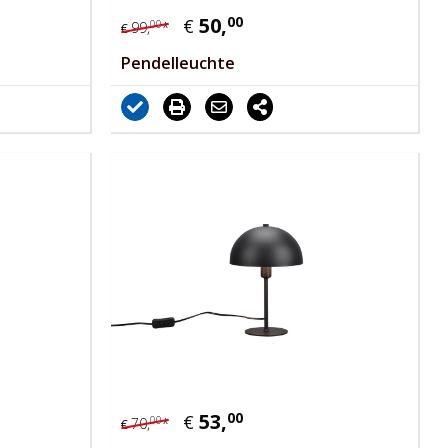
50,
00
€
00
99,
*
€
Pendelleuchte
53,
00
€
00
70,
*
€