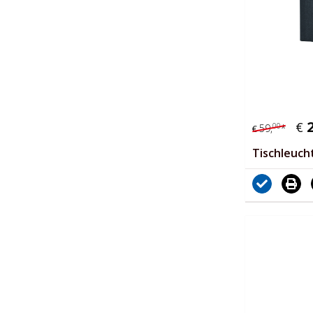
€
00
59,
*
€
Tischleuch