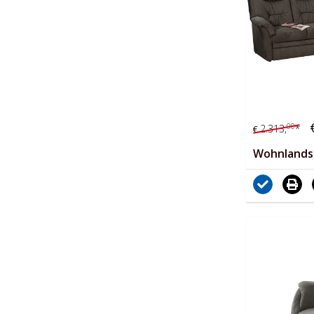
00
2.313,
*
€
Wohnlands