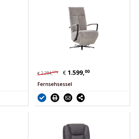
1.599,
00
€
00
2.284,
*
€
Fernsehsessel