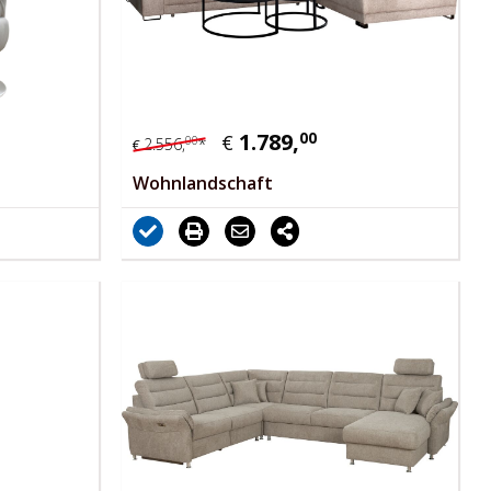
1.789,
00
€
00
2.556,
*
€
Wohnlandschaft