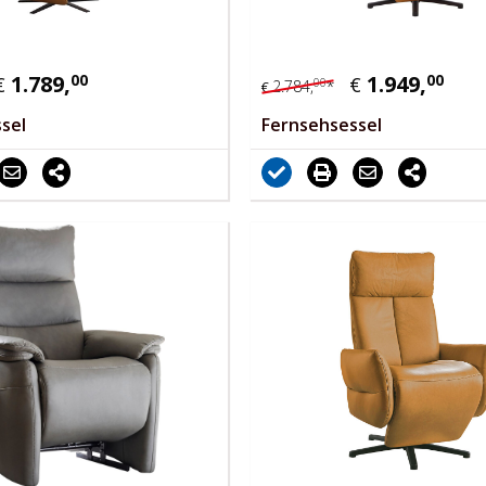
1.789,
00
1.949,
00
€
€
00
2.784,
*
€
sel
Fernsehsessel