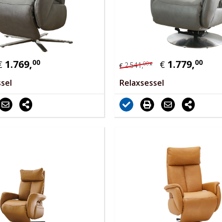
1.769,
00
1.779,
00
€
€
00
2.541,
*
€
sel
Relaxsessel