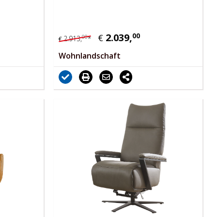
2.039,
00
€
00
2.913,
*
€
Wohnlandschaft