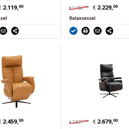
2.119,
00
2.229,
00
€
€
00
3.184,
*
€
sel
Relaxsessel
2.459,
00
2.679,
00
€
€
00
3.827,
*
€