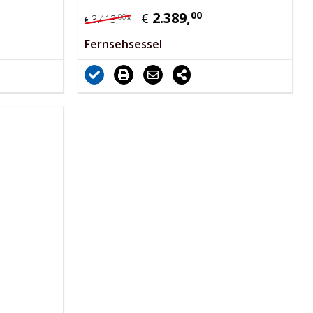
2.389,
00
€
00
3.413,
*
€
Fernsehsessel