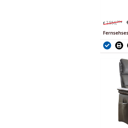
00
2.556,
*
€
Fernsehses