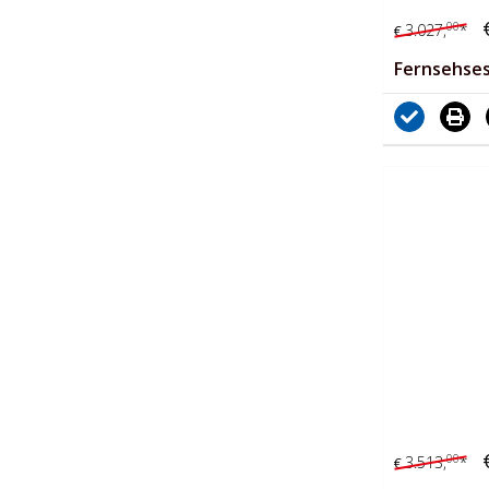
00
3.027,
*
€
Fernsehses
00
3.513,
*
€