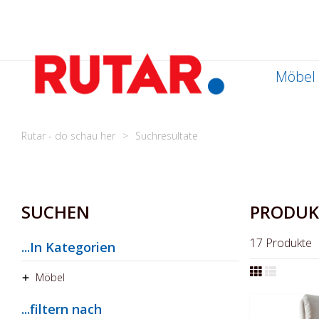
Zum
Inhalt
springen
Möbel
Rutar - do schau her
Suchresultate
SUCHEN
PRODUK
17
Produkte
...In Kategorien
Möbel
...filtern nach