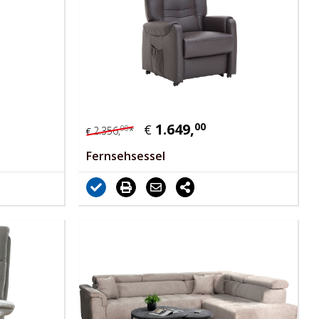
1.649,
00
€
00
2.356,
*
€
Fernsehsessel