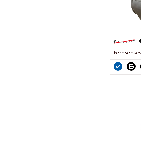
00
2.527,
*
€
Fernsehses