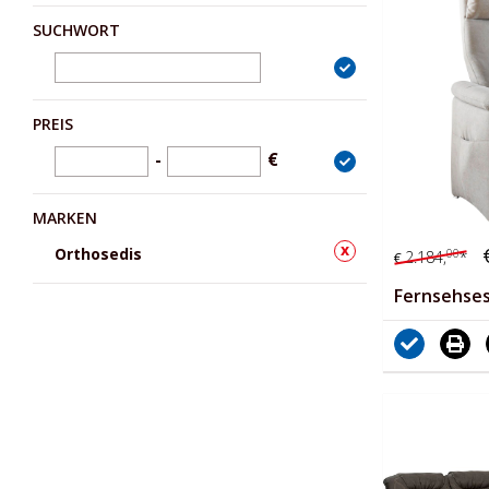
SUCHWORT
PREIS
-
€
MARKEN
x
Orthosedis
00
2.184,
*
€
Fernsehses