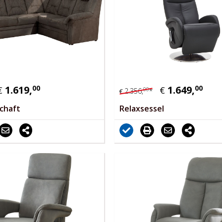
1.619,
00
1.649,
00
€
€
00
2.356,
*
€
chaft
Relaxsessel