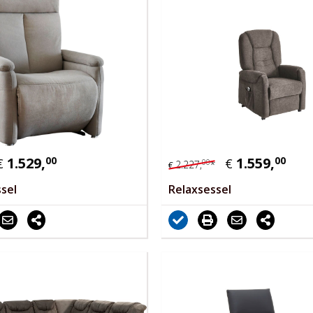
1.529,
00
1.559,
00
€
€
00
2.227,
*
€
sel
Relaxsessel